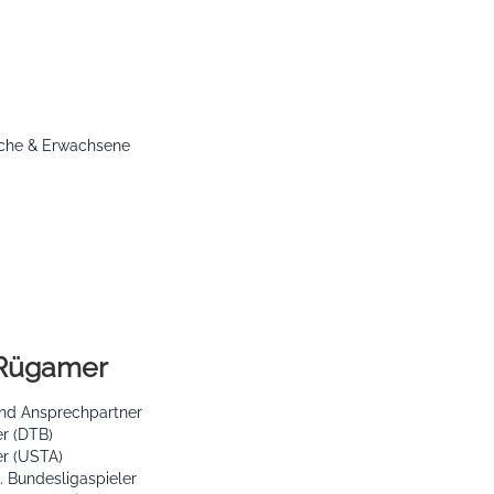
liche & Erwachsene
Rügamer
und Ansprechpartner
er (DTB)
er (USTA)
. Bundesligaspieler