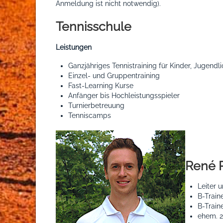
Anmeldung ist nicht notwendig).
Tennisschule
Leistungen
Ganzjähriges Tennistraining für Kinder, Jugend
Einzel- und Gruppentraining
Fast-Learning Kurse
Anfänger bis Hochleistungsspieler
Turnierbetreuung
Tenniscamps
René 
Leiter 
B-Train
B-Train
ehem. 2