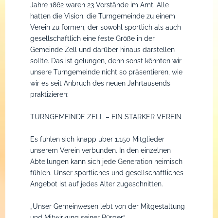
Badminton
Jahre 1862 waren 23 Vorstände im Amt. Alle
hatten die Vision, die Turngemeinde zu einem
Basketball
Vorstandschaft
Verein zu formen, der sowohl sportlich als auch
gesellschaftlich eine feste Größe in der
Gesundheit / Fitness
ehemalige Vorstandsc
Gemeinde Zell und darüber hinaus darstellen
sollte. Das ist gelungen, denn sonst könnten wir
unsere Turngemeinde nicht so präsentieren, wie
Karnevalsgesellschaft
Chronik
Home
wir es seit Anbruch des neuen Jahrtausends
praktizieren:
Kegeln
Satzung
Body Balance
Home
TURNGEMEINDE ZELL – EIN STARKER VEREIN
Taekwon-Do
Gaststätte
Body Workout
Präsidenten
Es fühlen sich knapp über 1.150 Mitglieder
Tennis
Mitglied werden
Fit for fun
Elferrat
unserem Verein verbunden. In den einzelnen
Abteilungen kann sich jede Generation heimisch
Tischtennis
Fun & Action
Zeller 11´n
Home
fühlen. Unser sportliches und gesellschaftliches
Angebot ist auf jedes Alter zugeschnitten.
Turnen
Pilates
Rote Garde
Funktionäre
„Unser Gemeinwesen lebt von der Mitgestaltung
Volleyball
Rückenschule
Blaue Garde
Trainingsangebote
Home
und Mitwirkung seiner Bürger“