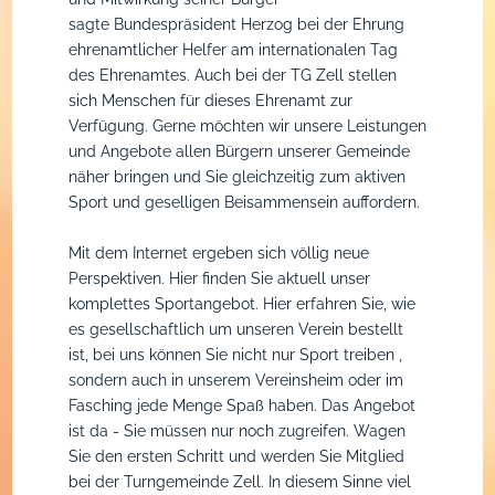
sagte Bundespräsident Herzog bei der Ehrung
Seniorengymnastik
Grüne Garde
Mannschaften
Familienturnen mit E
ehrenamtlicher Helfer am internationalen Tag
des Ehrenamtes. Auch bei der TG Zell stellen
sich Menschen für dieses Ehrenamt zur
Tanz mit bleib fit
Showtanz
Anlage / Anfahrt
Kleinkinderturnen
Verfügung. Gerne möchten wir unsere Leistungen
und Angebote allen Bürgern unserer Gemeinde
Yoga
Männerballett
Mitglied werden
Yoga für Kinder
näher bringen und Sie gleichzeitig zum aktiven
Sport und geselligen Beisammensein auffordern.
Ehrensenatoren
Platzreservierung
Mädchen Turnen
Mit dem Internet ergeben sich völlig neue
Sponsoren
Jungen Turnen
Perspektiven. Hier finden Sie aktuell unser
komplettes Sportangebot. Hier erfahren Sie, wie
Faschingszug
Fit for kids
es gesellschaftlich um unseren Verein bestellt
ist, bei uns können Sie nicht nur Sport treiben ,
Fitness + Turnen
sondern auch in unserem Vereinsheim oder im
Fasching jede Menge Spaß haben. Das Angebot
Leistungsgruppe M
ist da - Sie müssen nur noch zugreifen. Wagen
Sie den ersten Schritt und werden Sie Mitglied
bei der Turngemeinde Zell. In diesem Sinne viel