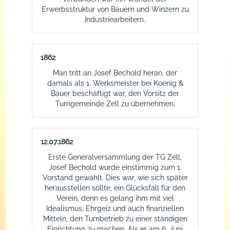
Badminton
Erwerbsstruktur von Bauern und Winzern zu
Industriearbeitern.
Basketball
Vorstandschaft
Gesundheit / Fitness
ehemalige Vorstandsc
1862
Man tritt an Josef Bechold heran, der
Karnevalsgesellschaft
Chronik
Home
damals als 1. Werksmeister bei Koenig &
Bauer beschäftigt war, den Vorsitz der
Kegeln
Satzung
Body Balance
Home
Turngemeinde Zell zu übernehmen.
Taekwon-Do
Gaststätte
Body Workout
Präsidenten
12.07.1862
Tennis
Mitglied werden
Fit for fun
Elferrat
Erste Generalversammlung der TG Zell,
Josef Bechold wurde einstimmig zum 1.
Tischtennis
Fun & Action
Zeller 11´n
Home
Vorstand gewählt. Dies war, wie sich später
herausstellen sollte, ein Glücksfall für den
Verein, denn es gelang ihm mit viel
Turnen
Pilates
Rote Garde
Funktionäre
Idealismus, Ehrgeiz und auch finanziellen
Mitteln, den Turnbetrieb zu einer ständigen
Volleyball
Rückenschule
Blaue Garde
Trainingsangebote
Home
Einrichtung zu machen. Als er am 6. Juni