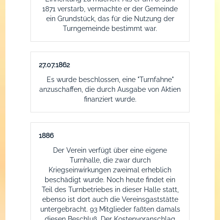
1871 verstarb, vermachte er der Gemeinde
ein Grundstück, das für die Nutzung der
Seniorengymnastik
Grüne Garde
Mannschaften
Familienturnen mit E
Turngemeinde bestimmt war.
Tanz mit bleib fit
Showtanz
Anlage / Anfahrt
Kleinkinderturnen
27.07.1862
Yoga
Männerballett
Mitglied werden
Yoga für Kinder
Es wurde beschlossen, eine "Turnfahne"
anzuschaffen, die durch Ausgabe von Aktien
Ehrensenatoren
Platzreservierung
Mädchen Turnen
finanziert wurde.
Sponsoren
Jungen Turnen
1886
Faschingszug
Fit for kids
Der Verein verfügt über eine eigene
Turnhalle, die zwar durch
Fitness + Turnen
Kriegseinwirkungen zweimal erheblich
beschädigt wurde. Noch heute findet ein
Teil des Turnbetriebes in dieser Halle statt,
Leistungsgruppe M
ebenso ist dort auch die Vereinsgaststätte
untergebracht. 93 Mitglieder faßten damals
diesen Beschluß. Der Kostenvoranschlag