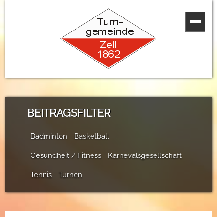
BEITRAGSFILTER
Badminton
Basketball
Gesundheit / Fitness
Karnevalsgesellschaft
Tennis
Turnen