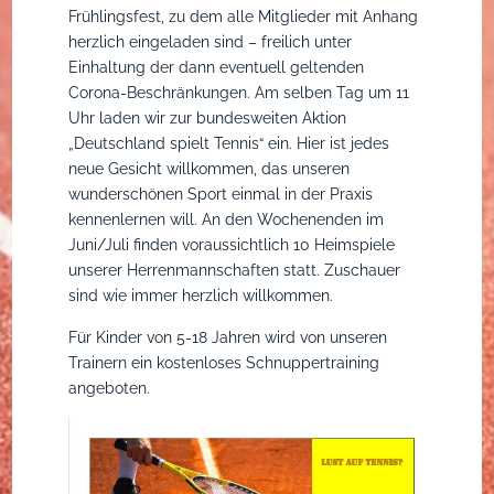
Frühlingsfest, zu dem alle Mitglieder mit Anhang
herzlich eingeladen sind – freilich unter
Seniorengymnastik
Grüne Garde
Mannschaften
Familienturnen mit E
Einhaltung der dann eventuell geltenden
Corona-Beschränkungen. Am selben Tag um 11
Tanz mit bleib fit
Showtanz
Anlage / Anfahrt
Kleinkinderturnen
Uhr laden wir zur bundesweiten Aktion
„Deutschland spielt Tennis“ ein. Hier ist jedes
Yoga
Männerballett
Mitglied werden
Yoga für Kinder
neue Gesicht willkommen, das unseren
wunderschönen Sport einmal in der Praxis
Ehrensenatoren
Platzreservierung
Mädchen Turnen
kennenlernen will. An den Wochenenden im
Juni/Juli finden voraussichtlich 10 Heimspiele
Sponsoren
Jungen Turnen
unserer Herrenmannschaften statt. Zuschauer
sind wie immer herzlich willkommen.
Faschingszug
Fit for kids
Für Kinder von 5-18 Jahren wird von unseren
Trainern ein kostenloses Schnuppertraining
Fitness + Turnen
angeboten.
Leistungsgruppe M