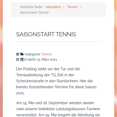
Badminton
Aktuelle Seite:
Aktuelles
>
Tennis
>
Saisonstart Tennis
Basketball
Vorstandschaft
Gesundheit / Fitness
ehemalige Vorstandsc
SAISONSTART TENNIS
Karnevalsgesellschaft
Chronik
Home
Kegeln
Satzung
Body Balance
Home
Kategorie:
Tennis
Erstellt: 15. März 2021
Taekwon-Do
Gaststätte
Body Workout
Präsidenten
Der Frühling steht vor der Tür und die
Tennisabteilung der TG Zell in der
Tennis
Mitglied werden
Fit for fun
Elferrat
Scheckertstraße in den Startlöchern. Hier die
bereits feststehenden Termine für diese Saison
Tischtennis
Fun & Action
Zeller 11´n
Home
2021:
Am 15. Mai und 18. September werden wieder
Turnen
Pilates
Rote Garde
Funktionäre
zwei unserer beliebten Leistungsklassen-Turniere
veranstaltet. Am 29. Mai begeht die Abteilung ein
Volleyball
Rückenschule
Blaue Garde
Trainingsangebote
Home