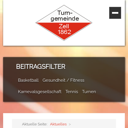
BEITRAGSFILTER
Basketball
Gesundheit / Fitness
Karnevalsgesellschaft
Tennis
Turnen
Aktuelle Seite:
Aktuelles
>